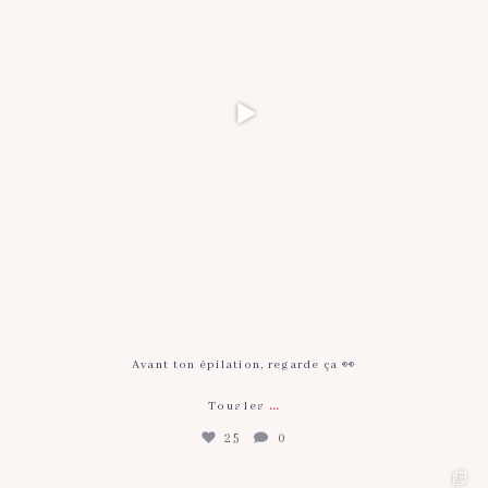
Avant ton épilation, regarde ça 👀
…
Tous les
25
0
Masque LED à la maison ou LED médicale en cabinet
...