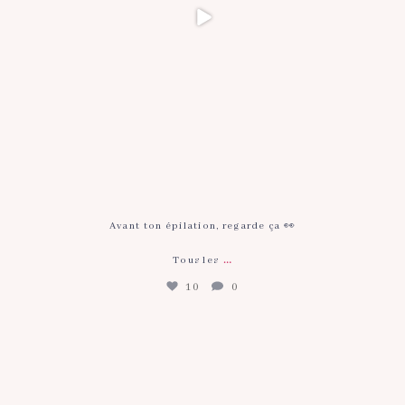
Avant ton épilation, regarde ça 👀
…
Tous les
10
0
Avant ton épilation, regarde ça 👀
Tous les
...
25
0