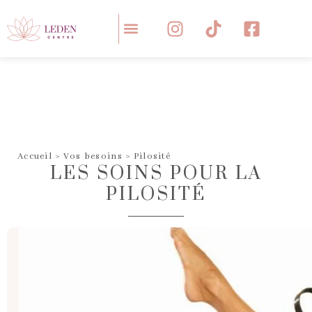
Panneau de gestion des cookies
VOS BESOINS
NOS SOLUTIONS
VOS QUESTIONS
NOS CENTRES
Accueil
>
Vos besoins
>
Pilosité
LES SOINS POUR LA
PILOSITÉ