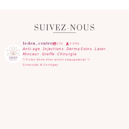
SUIVEZ-NOUS
leden_centre
174
2 964
𝘈𝘯𝘵𝘪-𝘢𝘨𝘦 . 𝘐𝘯𝘫𝘦𝘤𝘵𝘪𝘰𝘯𝘴 . 𝘋𝘦𝘳𝘮𝘢 𝘚𝘰𝘪𝘯𝘴 . 𝘓𝘢𝘴𝘦𝘳 .
𝘔𝘪𝘯𝘤𝘦𝘶𝘳 . 𝘎𝘳𝘦𝘧𝘧𝘦 . 𝘊𝘩𝘪𝘳𝘶𝘳𝘨𝘪𝘦
✨Votre bien-être notre engagement ✨
Lieusaint & Jossigny
Avant ton épilation, regarde ça 👀
Tous les
...
10
0