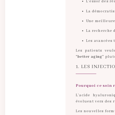
L’essor des r
La démocratis
Une meilleure
La recherche 
Les avancées 
Les patients veule
“better aging”
plutô
1. LES INJEC
Pourquoi ce soin 
L’acide hyaluron
évoluent vers des 
Les nouvelles form