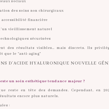
éseaux sociaux
ation des soins non chirurgicaux
 accessibilité financière
d’un vieillissement naturel
technologiques sécurisées
nt des résultats visibles… mais discrets. Ils privil
t que le “anti-aging”
TIONS D’ACIDE HYALURONIQUE NOUVELLE GÉ
reste un soin esthétique tendance majeur ?
ique reste en tête des demandes. Cependant, en 202
résultats encore plus naturels.
ules :