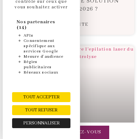
CHIRURGIE : QUELLE SOLUTION
contrôle sur ceux que
vous souhaitez activer
CHOISIR EN 2026 ?
Nos partenaires
LIRE LA SUITE
(14)
APIs
Consentement
spécifique aux
services Google
Mesure d'audience
Régies
publicitaires
Réseaux sociaux
TOUT ACCEPTER
TOUT REFUSER
PERSONNALISER
PRENDRE RENDEZ-VOUS