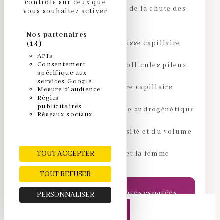
contrôle sur ceux que
Ralentissement et arrêt de la chute des
vous souhaitez activer
cheveux
Nos partenaires
Stimulation de la repousse capillaire
(14)
APIs
Consentement
Revascularisation des follicules pileux
spécifique aux
services Google
Renforcement de la fibre capillaire
Mesure d'audience
Régies
publicitaires
Traitement de l'alopécie androgénétique
Réseaux sociaux
Amélioration de la densité et du volume
Efficace chez l'homme et la femme
TOUT ACCEPTER
TOUT REFUSER
Protocole : 6 à 10 séances espacées
PERSONNALISER
de 15 jours, puis séances d'entretien
PRENDRE RENDEZ-VOUS
mensuelles